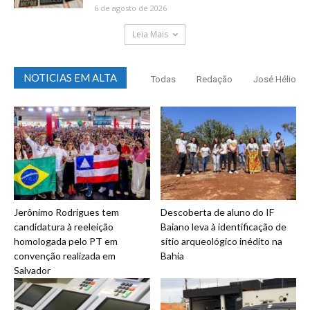
6 de agosto de 2026
Leia Mais
NOTICIAS EM ALTA
Todas
Redação
José Hélio
Jerônimo Rodrigues tem
Descoberta de aluno do IF
candidatura à reeleição
Baiano leva à identificação de
homologada pelo PT em
sítio arqueológico inédito na
convenção realizada em
Bahia
Salvador