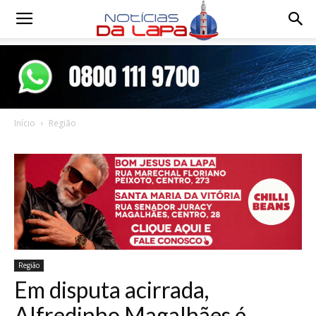
Notícias
da
Início
Região
Lapa
Região
Em disputa acirrada,
Alfredinho Magalhães é