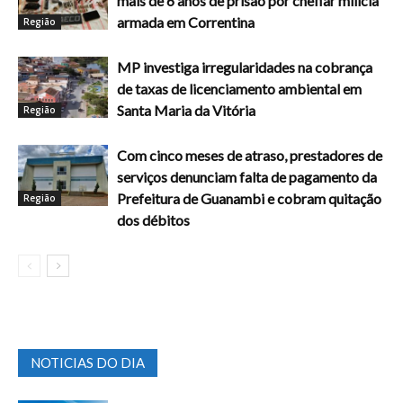
mais de 6 anos de prisão por chefiar milícia
armada em Correntina
Região
MP investiga irregularidades na cobrança
de taxas de licenciamento ambiental em
Santa Maria da Vitória
Região
Com cinco meses de atraso, prestadores de
serviços denunciam falta de pagamento da
Prefeitura de Guanambi e cobram quitação
Região
dos débitos
NOTICIAS DO DIA