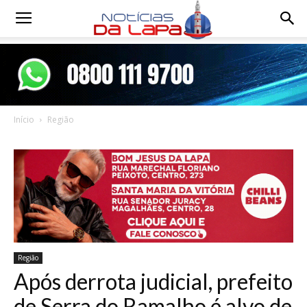
Notícias
da
Início
Região
Lapa
Região
Após derrota judicial, prefeito
de Serra do Ramalho é alvo de