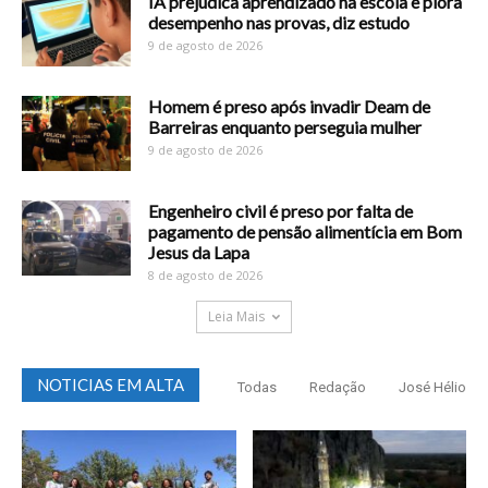
IA prejudica aprendizado na escola e piora
desempenho nas provas, diz estudo
9 de agosto de 2026
Homem é preso após invadir Deam de
Barreiras enquanto perseguia mulher
9 de agosto de 2026
Engenheiro civil é preso por falta de
pagamento de pensão alimentícia em Bom
Jesus da Lapa
8 de agosto de 2026
Leia Mais
NOTICIAS EM ALTA
Todas
Redação
José Hélio