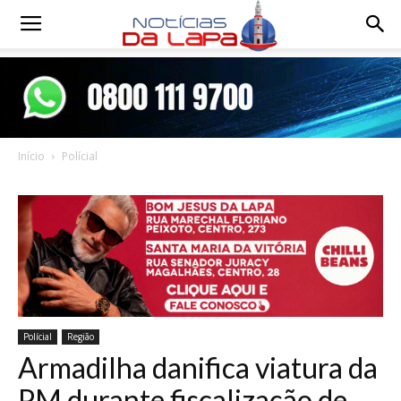
Notícias
da
Início
Polícial
Lapa
Polícial
Região
Armadilha danifica viatura da
PM durante fiscalização de