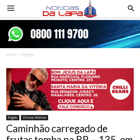
Notícias
da
Início
Região
Lapa
Região
Últimas Notícias
Caminhão carregado de
frutas tomba na BR – 135, em