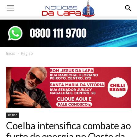
Notícias
da
Início
Região
Lapa
Região
Coelba intensifica combate ao
furto de energia no Oeste da