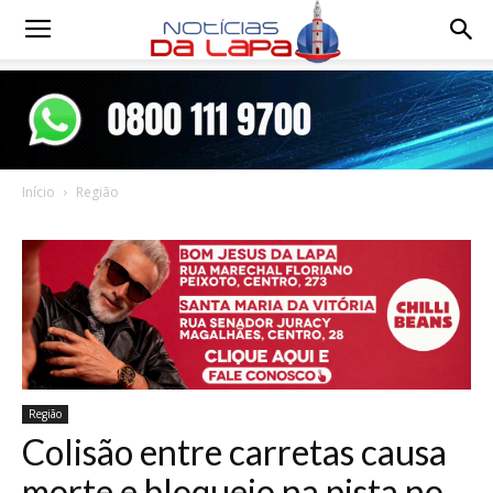
Notícias
da
Início
Região
Lapa
Região
Colisão entre carretas causa
morte e bloqueio na pista no