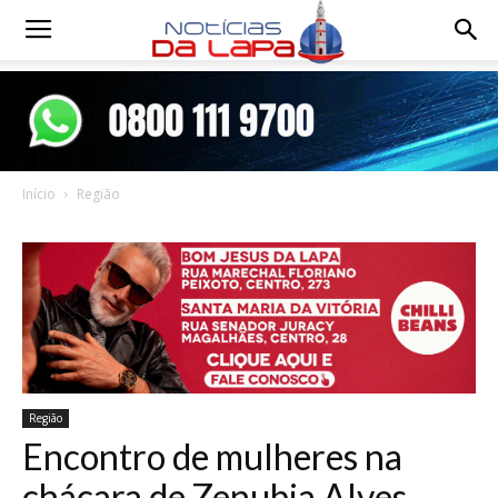
Notícias
da
Início
Região
Lapa
Região
Encontro de mulheres na
chácara de Zenubia Alves