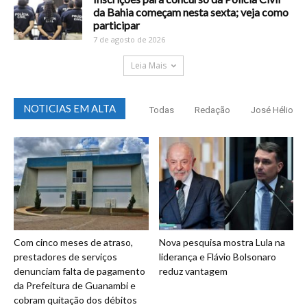
da Bahia começam nesta sexta; veja como
participar
7 de agosto de 2026
Leia Mais
NOTICIAS EM ALTA
Todas
Redação
José Hélio
Com cinco meses de atraso,
Nova pesquisa mostra Lula na
prestadores de serviços
liderança e Flávio Bolsonaro
denunciam falta de pagamento
reduz vantagem
da Prefeitura de Guanambi e
cobram quitação dos débitos