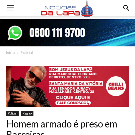
Notícias
da
Início
Polícial
Lapa
Polícial
Região
Homem armado é preso em
Barreiras