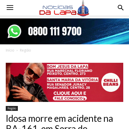
Notícias
da
Início
Região
Lapa
Região
Idosa morre em acidente na
BA-161, em Serra do