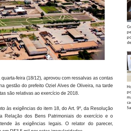
Go
pe
po
de
 quarta-feira (18/12), aprovou com ressalvas as contas
a gestão do prefeito Oziel Alves de Oliveira, na tarde
Ho
po
tas são relativas ao exercício de 2018.
ma
ca
Sa
nto às exigências do item 18, do Art. 9º, da Resolução
a Relação dos Bens Patrimoniais do exercício e o
tende às exigências legais. O relator do parecer,