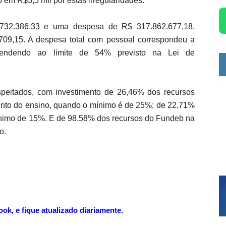
o em R$3,5 mil por estas irregularidades.
0.732.386,33 e uma despesa de R$ 317.862.677,18,
709,15. A despesa total com pessoal correspondeu a
atendendo ao limite de 54% previsto na Lei de
espeitados, com investimento de 26,46% dos recursos
nto do ensino, quando o mínimo é de 25%; de 22,71%
ínimo de 15%. E de 98,58% dos recursos do Fundeb na
o.
k, e fique atualizado diariamente.