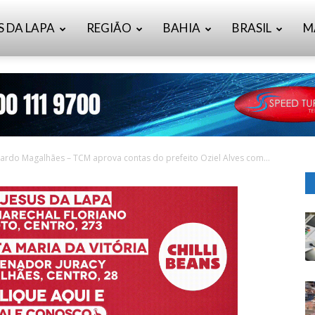
S DA LAPA
REGIÃO
BAHIA
BRASIL
M
uardo Magalhães – TCM aprova contas do prefeito Oziel Alves com...