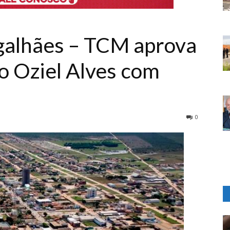
galhães – TCM aprova
to Oziel Alves com
0