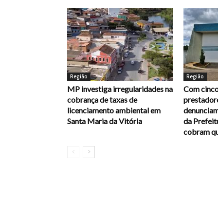
Região
Região
MP investiga irregularidades na
Com cinco
cobrança de taxas de
prestadore
licenciamento ambiental em
denunciam
Santa Maria da Vitória
da Prefei
cobram qu