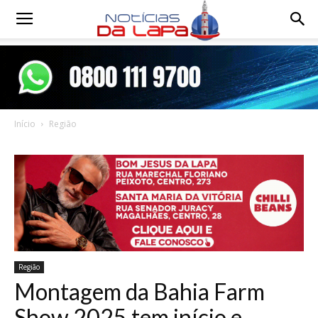
Notícias
da
Início
Região
Lapa
Região
Montagem da Bahia Farm
Show 2025 tem início e