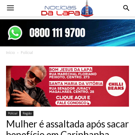
Notícias
da
Início
Polícial
Lapa
Polícial
Região
Mulher é assaltada após sacar
benefício em Carinhanha