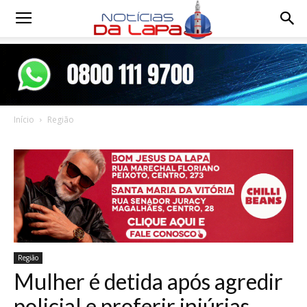
Notícias
da
Início
Região
Lapa
Região
Mulher é detida após agredir
policial e proferir injúrias