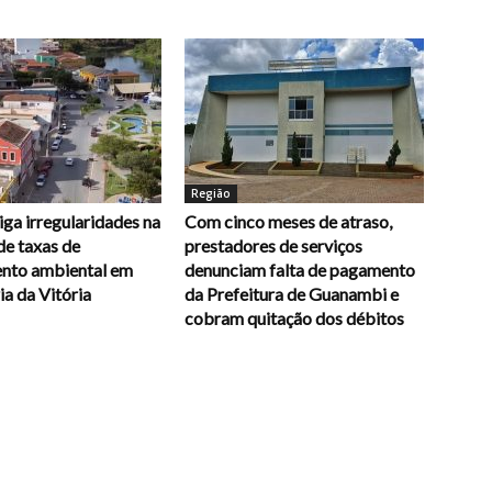
Região
ga irregularidades na
Com cinco meses de atraso,
de taxas de
prestadores de serviços
ento ambiental em
denunciam falta de pagamento
a da Vitória
da Prefeitura de Guanambi e
cobram quitação dos débitos