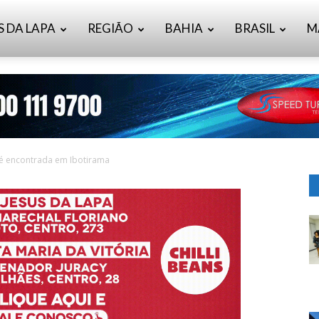
S DA LAPA
REGIÃO
BAHIA
BRASIL
M
 é encontrada em Ibotirama