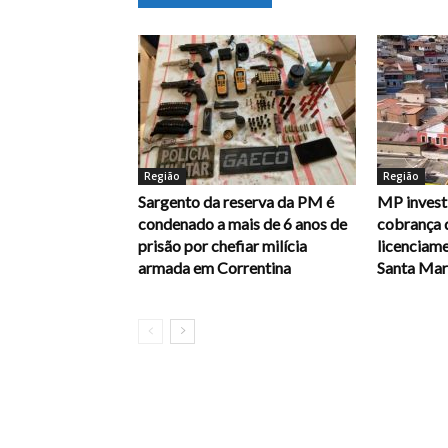
Região
Região
Sargento da reserva da PM é
MP investi
condenado a mais de 6 anos de
cobrança 
prisão por chefiar milícia
licenciam
armada em Correntina
Santa Mari