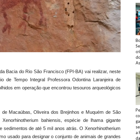
Bo
Se
cr
do
As
da Bacia do Rio São Francisco (FPI-BA) vai realizar, neste
io de Tempo Integral Professora Odontina Laranjeira de
olhidos em operação que encontrou tesouros arqueológicos
Pe
as de Macaúbas, Oliveira dos Brejinhos e Muquém de São
co
Xenorhinotherium bahiensis, espécie de lhama gigante
ga
se
de sedimentos de até 5 mil anos atrás. O Xenorhinotherium
a 
mo usado para designar o conjunto de animais de grandes
da