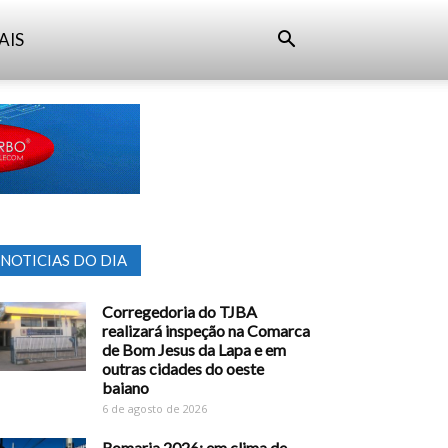
AIS
NOTICIAS DO DIA
Corregedoria do TJBA
realizará inspeção na Comarca
de Bom Jesus da Lapa e em
outras cidades do oeste
baiano
6 de agosto de 2026
Romaria 2026: em clima de