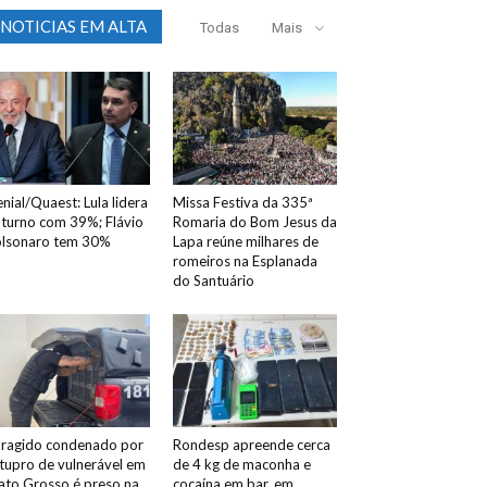
NOTICIAS EM ALTA
Todas
Mais
nial/Quaest: Lula lidera
Missa Festiva da 335ª
 turno com 39%; Flávio
Romaria do Bom Jesus da
lsonaro tem 30%
Lapa reúne milhares de
romeiros na Esplanada
do Santuário
ragido condenado por
Rondesp apreende cerca
tupro de vulnerável em
de 4 kg de maconha e
to Grosso é preso na
cocaína em bar, em