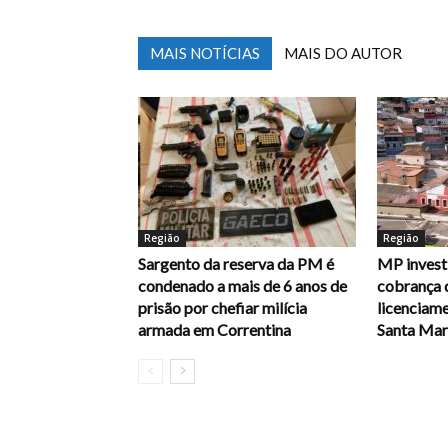
MAIS NOTÍCIAS
MAIS DO AUTOR
Região
Região
Sargento da reserva da PM é
MP investi
condenado a mais de 6 anos de
cobrança 
prisão por chefiar milícia
licenciam
armada em Correntina
Santa Mari