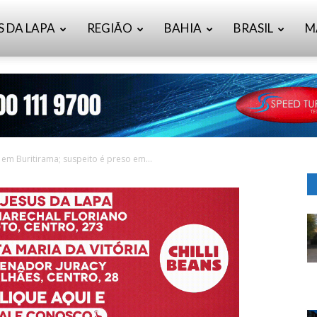
S DA LAPA
REGIÃO
BAHIA
BRASIL
M
 em Buritirama; suspeito é preso em...