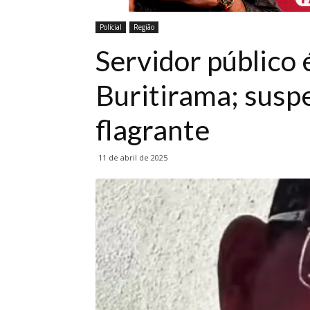
Polícial
Região
Servidor público
Buritirama; susp
flagrante
11 de abril de 2025