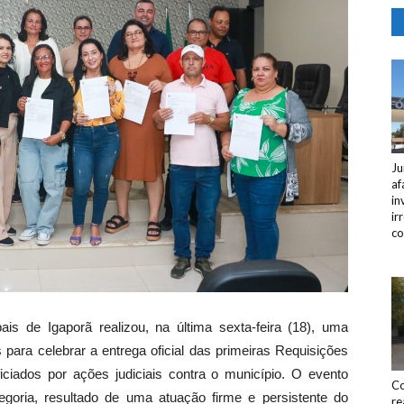
Ju
af
in
ir
co
is de Igaporã realizou, na última sexta-feira (18), uma
ara celebrar a entrega oficial das primeiras Requisições
ciados por ações judiciais contra o município. O evento
Co
egoria, resultado de uma atuação firme e persistente do
re