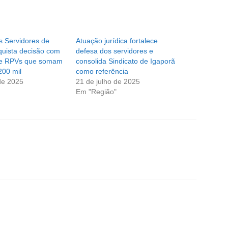
s Servidores de
Atuação jurídica fortalece
quista decisão com
defesa dos servidores e
de RPVs que somam
consolida Sindicato de Igaporã
200 mil
como referência
de 2025
21 de julho de 2025
Em "Região"