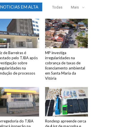
NOTICIAS EM ALTA
Todas
Mais
iz de Barreiras é
MP investiga
astado pelo TJBA após
irregularidades na
vestigação sobre
cobrança de taxas de
regularidades na
licenciamento ambiental
ndução de processos
em Santa Maria da
Vitória
rregedoria do TJBA
Rondesp apreende cerca
alizará inspeção na
de 4 kg de maconha e