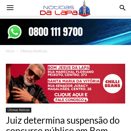
Notícias
da
Início
Últimas Notícias
Lapa
Últimas Notícias
Juiz determina suspensão do
concurso público em Bom