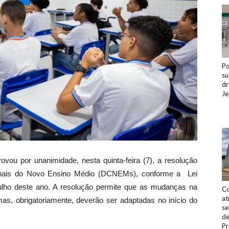
Po
su
dr
Je
ou por unanimidade, nesta quinta-feira (7), a resolução
cionais do Novo Ensino Médio (DCNEMs), conforme a Lei
julho deste ano. A resolução permite que as mudanças na
Co
at
mas, obrigatoriamente, deverão ser adaptadas no início do
se
de
Pr