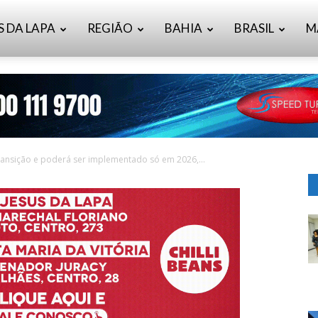
S DA LAPA
REGIÃO
BAHIA
BRASIL
M
ransição e poderá ser implementado só em 2026,...