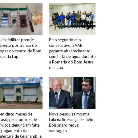
lícia Militar prende
Pelo segundo ano
speito por tráfico de
consecutivo, SAAE
ogas no centro de Bom
garante abastecimento
sus da Lapa
sem falta de água durante
a Romaria do Bom Jesus
da Lapa
m cinco meses de
Nova pesquisa mostra
raso, prestadores de
Lula na liderança e Flávio
rviços denunciam falta
Bolsonaro reduz
 pagamento da
vantagem
efeitura de Guanambi e