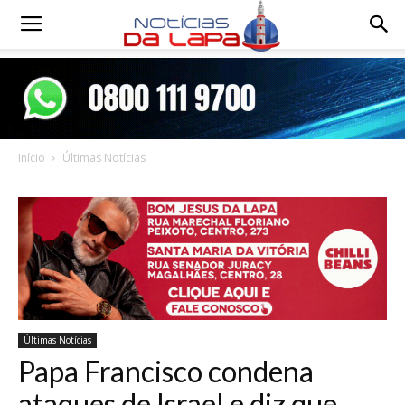
Notícias
da
Início
Últimas Notícias
Lapa
Últimas Notícias
Papa Francisco condena
ataques de Israel e diz que