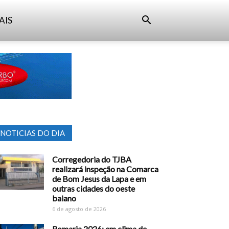
AIS
NOTICIAS DO DIA
Corregedoria do TJBA
realizará inspeção na Comarca
de Bom Jesus da Lapa e em
outras cidades do oeste
baiano
6 de agosto de 2026
Romaria 2026: em clima de