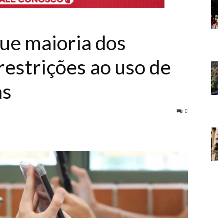
que maioria dos
 restrições ao uso de
as
0