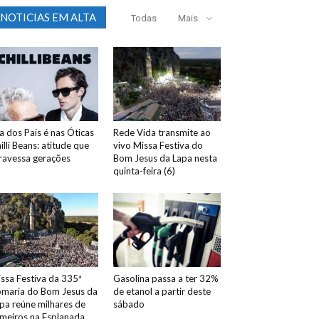
NOTICIAS EM ALTA
Todas
Mais
a dos Pais é nas Óticas
Rede Vida transmite ao
illi Beans: atitude que
vivo Missa Festiva do
ravessa gerações
Bom Jesus da Lapa nesta
quinta-feira (6)
ssa Festiva da 335ª
Gasolina passa a ter 32%
maria do Bom Jesus da
de etanol a partir deste
pa reúne milhares de
sábado
meiros na Esplanada