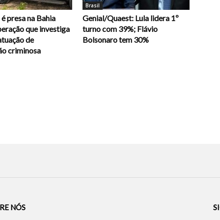
Brasil
é presa na Bahia
Genial/Quaest: Lula lidera 1º
eração que investiga
turno com 39%; Flávio
atuação de
Bolsonaro tem 30%
ão criminosa
RE NÓS
S