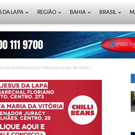
S DA LAPA
REGIÃO
BAHIA
BRASIL
M
a dos brasileiros apoia restrições ao uso de celular...