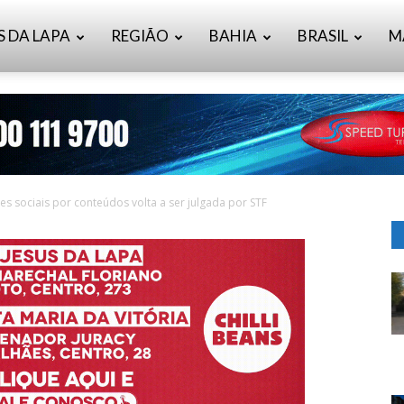
S DA LAPA
REGIÃO
BAHIA
BRASIL
M
s sociais por conteúdos volta a ser julgada por STF