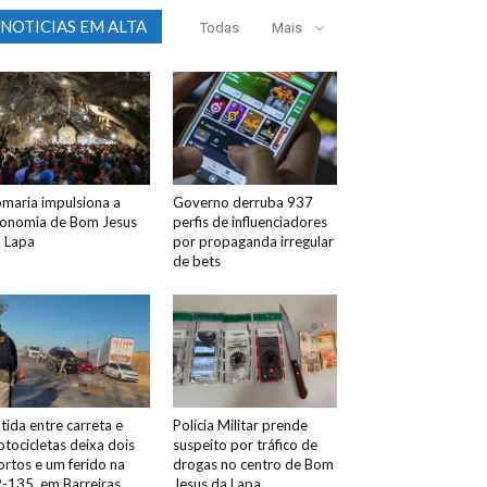
NOTICIAS EM ALTA
Todas
Mais
maria impulsiona a
Governo derruba 937
onomia de Bom Jesus
perfis de influenciadores
 Lapa
por propaganda irregular
de bets
tida entre carreta e
Polícia Militar prende
tocicletas deixa dois
suspeito por tráfico de
rtos e um ferido na
drogas no centro de Bom
-135, em Barreiras
Jesus da Lapa