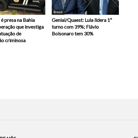
Brasil
é presa na Bahia
Genial/Quaest: Lula lidera 1º
eração que investiga
turno com 39%; Flávio
atuação de
Bolsonaro tem 30%
ão criminosa