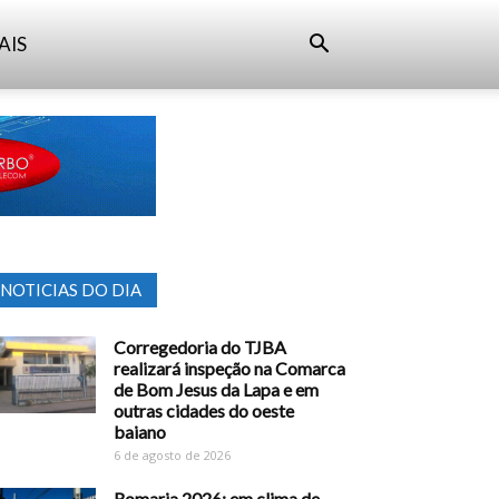
AIS
NOTICIAS DO DIA
Corregedoria do TJBA
realizará inspeção na Comarca
de Bom Jesus da Lapa e em
outras cidades do oeste
baiano
6 de agosto de 2026
Romaria 2026: em clima de