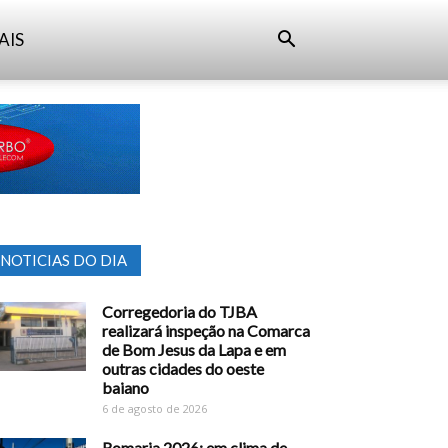
AIS
NOTICIAS DO DIA
Corregedoria do TJBA
realizará inspeção na Comarca
de Bom Jesus da Lapa e em
outras cidades do oeste
baiano
6 de agosto de 2026
Romaria 2026: em clima de