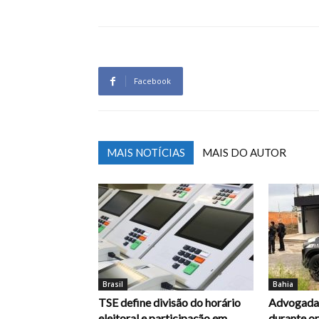
Facebook
MAIS NOTÍCIAS
MAIS DO AUTOR
Brasil
Bahia
TSE define divisão do horário
Advogada 
eleitoral e participação em
durante op