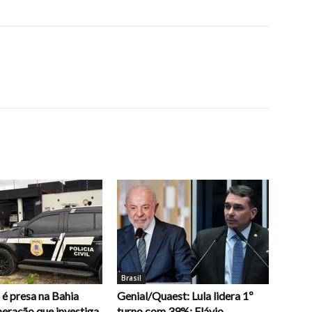
Brasil
é presa na Bahia
Genial/Quaest: Lula lidera 1º
eração que investiga
turno com 39%; Flávio