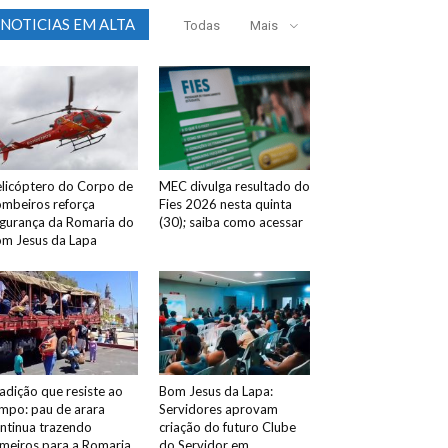
NOTICIAS EM ALTA
Todas
Mais
licóptero do Corpo de
MEC divulga resultado do
mbeiros reforça
Fies 2026 nesta quinta
gurança da Romaria do
(30); saiba como acessar
m Jesus da Lapa
adição que resiste ao
Bom Jesus da Lapa:
mpo: pau de arara
Servidores aprovam
ntinua trazendo
criação do futuro Clube
meiros para a Romaria
do Servidor em