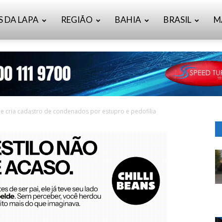
S DA LAPA
REGIÃO
BAHIA
BRASIL
M
e cria cadastro de condenados por estupro e pedofilia