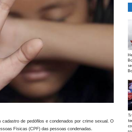
He
Bo
se
Bo
Tr
te
m cadastro de pedófilos e condenados por crime sexual. O
co
 Pessoas Físicas (CPF) das pessoas condenadas.
ro