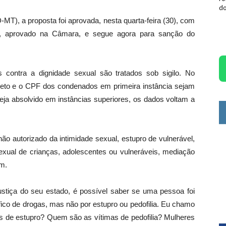
do
MT), a proposta foi aprovada, nesta quarta-feira (30), com
ior, aprovado na Câmara, e segue agora para sanção do
 contra a dignidade sexual são tratados sob sigilo. No
leto e o CPF dos condenados em primeira instância sejam
seja absolvido em instâncias superiores, os dados voltam a
não autorizado da intimidade sexual, estupro de vulnerável,
sexual de crianças, adolescentes ou vulneráveis, mediação
em.
Justiça do seu estado, é possível saber se uma pessoa foi
áfico de drogas, mas não por estupro ou pedofilia. Eu chamo
as de estupro? Quem são as vítimas de pedofilia? Mulheres