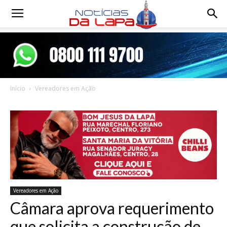
Notícias
da
Início
Vereadores em Ação
Lapa
Vereadores em Ação
Câmara aprova requerimento
que solicita a construção de