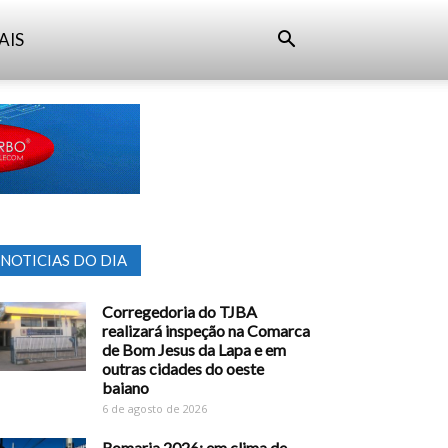
AIS
NOTICIAS DO DIA
Corregedoria do TJBA
realizará inspeção na Comarca
de Bom Jesus da Lapa e em
outras cidades do oeste
baiano
6 de agosto de 2026
Romaria 2026: em clima de