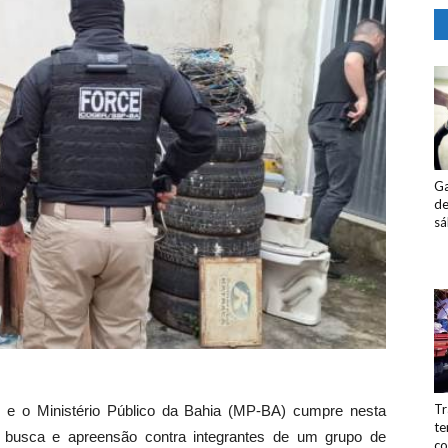
Ga
de
s
Tr
 e o Ministério Público da Bahia (MP-BA) cumpre nesta
te
e busca e apreensão contra integrantes de um grupo de
co