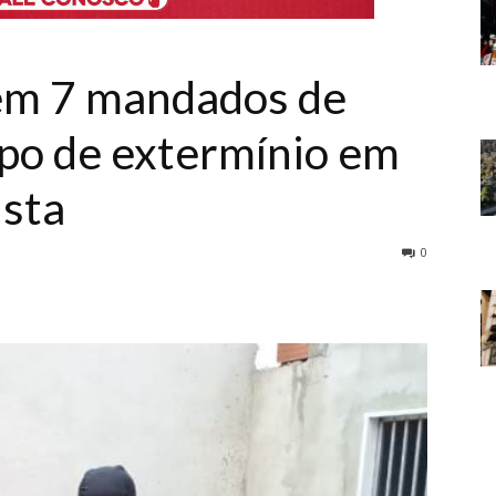
em 7 mandados de
upo de extermínio em
ista
0