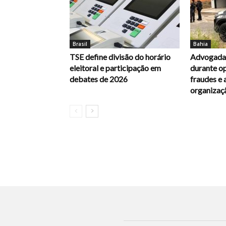
Brasil
Bahia
TSE define divisão do horário
Advogada 
eleitoral e participação em
durante op
debates de 2026
fraudes e 
organizaç