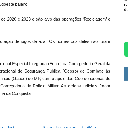
sudoeste baiano.
ro
do
 de 2020 e 2023 e são alvo das operações ‘Reciclagem’ e
oração de jogos de azar. Os nomes dos deles não foram
cional Especial Integrada (Force) da Corregedoria Geral da
racional de Segurança Pública (Geosp) de Combate às
minais (Gaeco) do MP, com o apoio das Coordenadorias de
orregedoria da Polícia Militar. As ordens judiciais foram
ria da Conquista.
ra Justa’:
Sargento da reserva da PM é