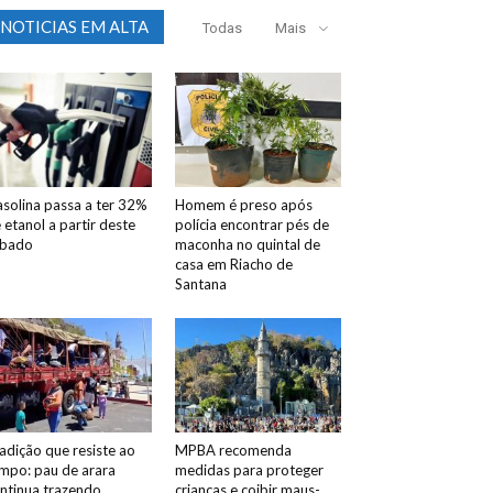
NOTICIAS EM ALTA
Todas
Mais
solina passa a ter 32%
Homem é preso após
 etanol a partir deste
polícia encontrar pés de
ábado
maconha no quintal de
casa em Riacho de
Santana
adição que resiste ao
MPBA recomenda
mpo: pau de arara
medidas para proteger
ntinua trazendo
crianças e coibir maus-