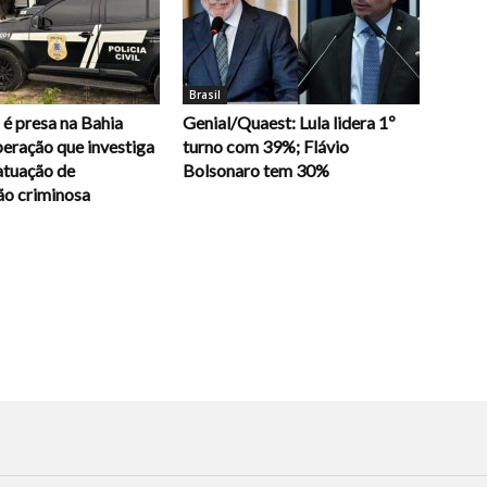
Brasil
é presa na Bahia
Genial/Quaest: Lula lidera 1º
eração que investiga
turno com 39%; Flávio
atuação de
Bolsonaro tem 30%
ão criminosa