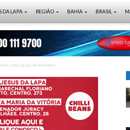
S DA LAPA
REGIÃO
BAHIA
BRASIL
M
são contra grupo de extermínio...