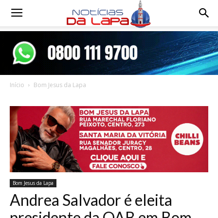
Notícias
da
Início
Bom Jesus da Lapa
Lapa
Bom Jesus da Lapa
Andrea Salvador é eleita
presidente da OAB em Bom