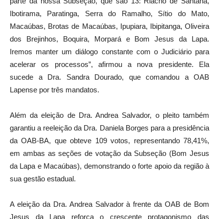
parte da nossa Subseção, que são 13: Riacho de Santana,
Ibotirama, Paratinga, Serra do Ramalho, Sítio do Mato,
Macaúbas, Brotas de Macaúbas, Ipupiara, Ibipitanga, Oliveira
dos Brejinhos, Boquira, Morpará e Bom Jesus da Lapa.
Iremos manter um diálogo constante com o Judiciário para
acelerar os processos”, afirmou a nova presidente. Ela
sucede a Dra. Sandra Dourado, que comandou a OAB
Lapense por três mandatos.
Além da eleição de Dra. Andrea Salvador, o pleito também
garantiu a reeleição da Dra. Daniela Borges para a presidência
da OAB-BA, que obteve 109 votos, representando 78,41%,
em ambas as seções de votação da Subseção (Bom Jesus
da Lapa e Macaúbas), demonstrando o forte apoio da região à
sua gestão estadual.
A eleição da Dra. Andrea Salvador à frente da OAB de Bom
Jesus da Lapa reforça o crescente protagonismo das