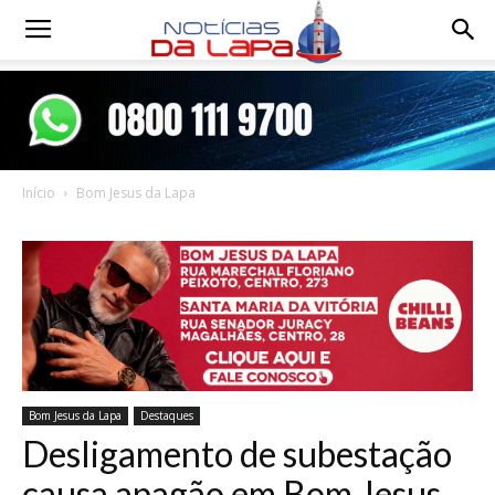
Notícias
da
Início
Bom Jesus da Lapa
Lapa
Bom Jesus da Lapa
Destaques
Desligamento de subestação
causa apagão em Bom Jesus