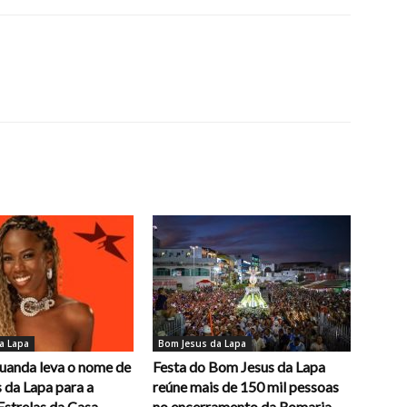
a Lapa
Bom Jesus da Lapa
uanda leva o nome de
Festa do Bom Jesus da Lapa
 da Lapa para a
reúne mais de 150 mil pessoas
Estrelas da Casa
no encerramento da Romaria