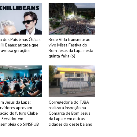
a dos Pais é nas Óticas
Rede Vida transmite ao
illi Beans: atitude que
vivo Missa Festiva do
ravessa gerações
Bom Jesus da Lapa nesta
quinta-feira (6)
m Jesus da Lapa:
Corregedoria do TJBA
rvidores aprovam
realizará inspeção na
iação do futuro Clube
Comarca de Bom Jesus
 Servidor em
da Lapa e em outras
sembleia do SINSPUB
cidades do oeste baiano