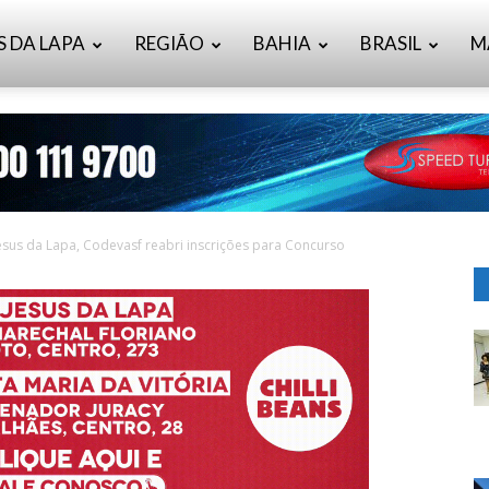
S DA LAPA
REGIÃO
BAHIA
BRASIL
M
us da Lapa, Codevasf reabri inscrições para Concurso