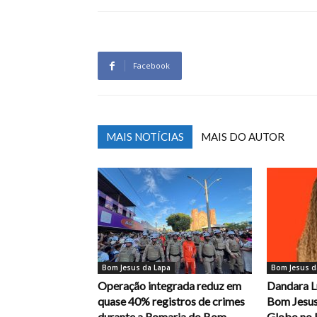
Facebook
MAIS NOTÍCIAS
MAIS DO AUTOR
Bom Jesus da Lapa
Bom Jesus d
Operação integrada reduz em
Dandara L
quase 40% registros de crimes
Bom Jesus
durante a Romaria do Bom
Globo no 