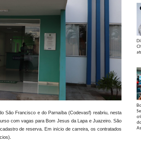
Di
Ch
at
Bo
Se
 São Francisco e do Parnaíba (Codevasf) reabriu, nesta
cr
concurso com vagas para Bom Jesus da Lapa e Juazeiro. São
do
As
adastro de reserva. Em início de carreira, os contratados
cios).