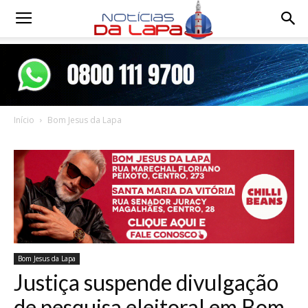
Notícias
da
Início
Bom Jesus da Lapa
Lapa
Bom Jesus da Lapa
Justiça suspende divulgação
de pesquisa eleitoral em Bom