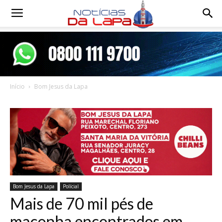
Notícias
da
Início
Bom Jesus da Lapa
Lapa
Bom Jesus da Lapa
Polícial
Mais de 70 mil pés de
maconha encontrados em