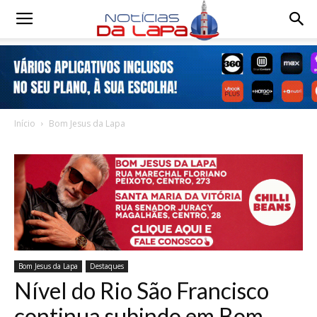
Notícias
da
Início
Bom Jesus da Lapa
Lapa
Bom Jesus da Lapa
Destaques
Nível do Rio São Francisco
continua subindo em Bom