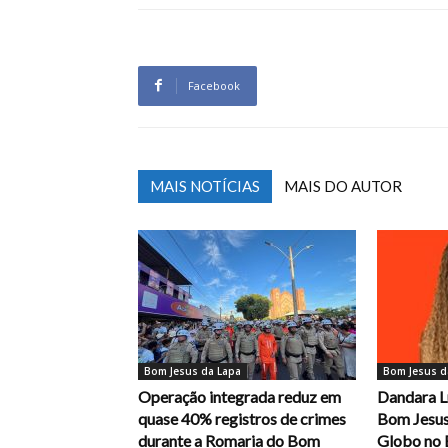
Facebook
MAIS NOTÍCIAS
MAIS DO AUTOR
Bom Jesus da Lapa
Bom Jesus d
Operação integrada reduz em
Dandara L
quase 40% registros de crimes
Bom Jesus
durante a Romaria do Bom
Globo no 