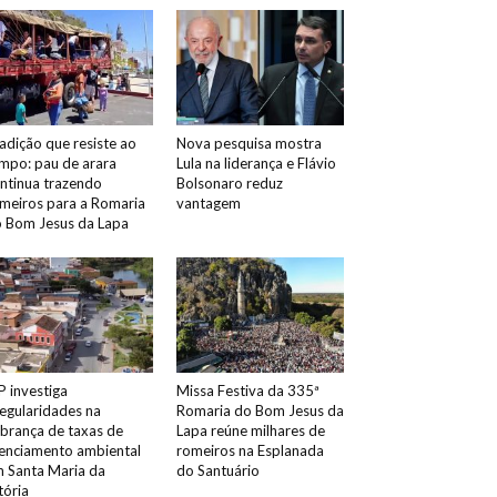
adição que resiste ao
Nova pesquisa mostra
mpo: pau de arara
Lula na liderança e Flávio
ntinua trazendo
Bolsonaro reduz
meiros para a Romaria
vantagem
 Bom Jesus da Lapa
 investiga
Missa Festiva da 335ª
regularidades na
Romaria do Bom Jesus da
brança de taxas de
Lapa reúne milhares de
cenciamento ambiental
romeiros na Esplanada
 Santa Maria da
do Santuário
tória