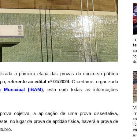
Tr
te
co
ro
do
lizada a primeira etapa das provas do concurso público
apa,
referente ao edital nº 01/2024
. O certame, organizado
ão Municipal (IBAM)
, está com todas as informações
MP
rova objetiva, a aplicação de uma prova dissertativa,
ir
co
te, no lugar da prova de aptidão física, haverá a prova de
li
utubro.
em
Vi