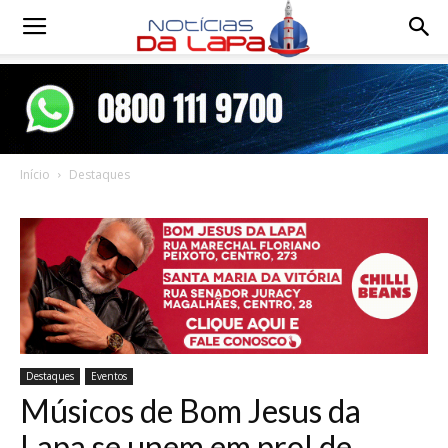
Notícias
da
Início
Destaques
Lapa
Destaques
Eventos
Músicos de Bom Jesus da
Lapa se unem em prol de