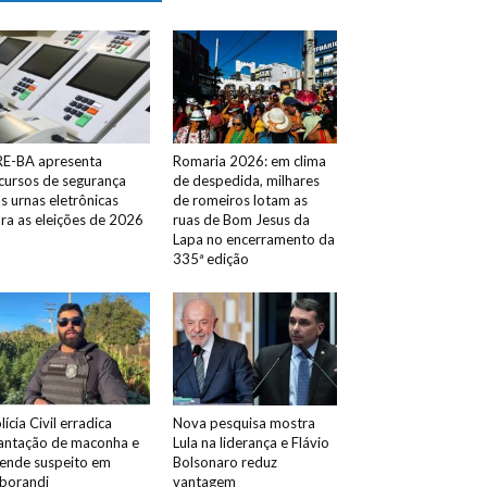
E-BA apresenta
Romaria 2026: em clima
cursos de segurança
de despedida, milhares
s urnas eletrônicas
de romeiros lotam as
ra as eleições de 2026
ruas de Bom Jesus da
Lapa no encerramento da
335ª edição
lícia Civil erradica
Nova pesquisa mostra
antação de maconha e
Lula na liderança e Flávio
ende suspeito em
Bolsonaro reduz
borandi
vantagem