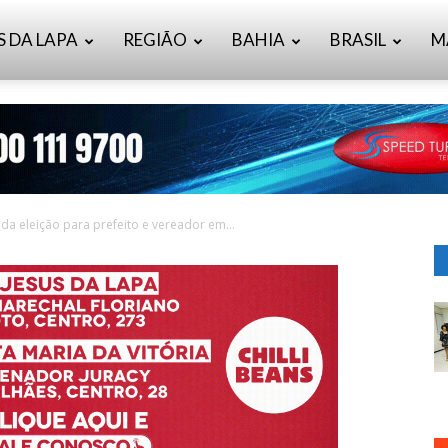
S DA LAPA
REGIÃO
BAHIA
BRASIL
M
a eleição para prefeito e vereador em...