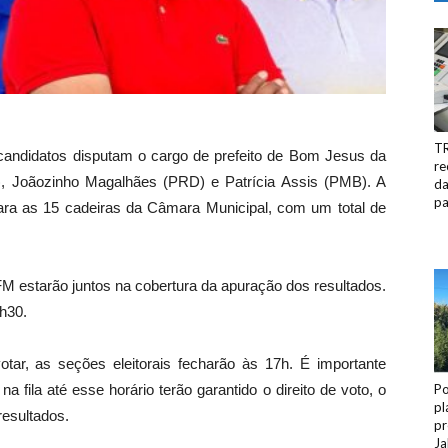
TR
candidatos disputam o cargo de prefeito de Bom Jesus da
re
), Joãozinho Magalhães (PRD) e Patrícia Assis (PMB). A
da
pa
ara as 15 cadeiras da Câmara Municipal, com um total de
M estarão juntos na cobertura da apuração dos resultados.
h30.
otar, as seções eleitorais fecharão às 17h. É importante
a fila até esse horário terão garantido o direito de voto, o
Po
pl
resultados.
pr
Ja