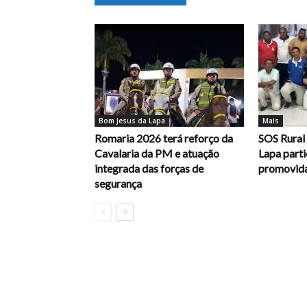
Bom Jesus da Lapa
Mais
Romaria 2026 terá reforço da
SOS Rural
Cavalaria da PM e atuação
Lapa parti
integrada das forças de
promovida
segurança