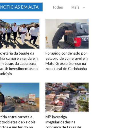
NOTICIAS EM ALTA
Todas
Mais
cretária da Saúde da
Foragido condenado por
hia cumpre agenda em
estupro de vulnerável em
m Jesus da Lapa para
Mato Grosso é preso na
scutir investimentos no
zona rural de Carinhanha
nicípio
tida entre carreta e
MP investiga
tocicletas deixa dois
irregularidades na
rtos e um ferido na
cobrança de taxas de