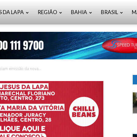
S DA LAPA
REGIÃO
BAHIA
BRASIL
M
iciam emissão da nova...