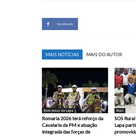
Facebook
MAIS NOTÍCIAS
MAIS DO AUTOR
Bom Jesus da Lapa
Mais
Romaria 2026 terá reforço da
SOS Rural
Cavalaria da PM e atuação
Lapa parti
integrada das forças de
promovida