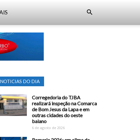
AIS
NOTICIAS DO DIA
Corregedoria do TJBA
realizará inspeção na Comarca
de Bom Jesus da Lapa e em
outras cidades do oeste
baiano
6 de agosto de 2026
Romaria 2026: em clima de