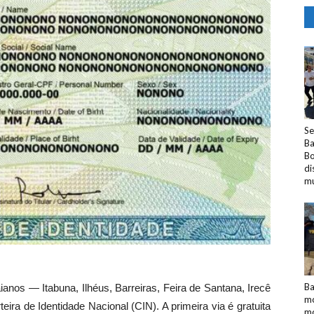
Se
Ba
Bo
di
mu
Ba
aianos — Itabuna, Ilhéus, Barreiras, Feira de Santana, Irecê
mo
eira de Identidade Nacional (CIN). A primeira via é gratuita
mo