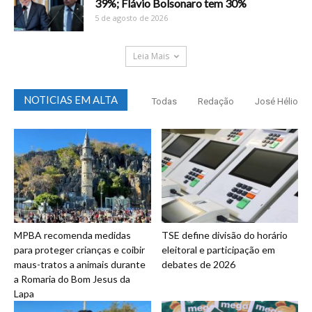
39%; Flávio Bolsonaro tem 30%
5 de agosto de 2026
Leia Mais
NOTICIAS EM ALTA
Todas
Redação
José Hélio
MPBA recomenda medidas
TSE define divisão do horário
para proteger crianças e coibir
eleitoral e participação em
maus-tratos a animais durante
debates de 2026
a Romaria do Bom Jesus da
Lapa