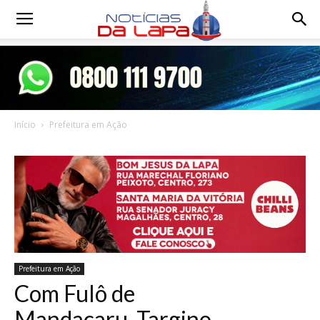
Notícias
da
Início
Prefeitura em Ação
Lapa
Prefeitura em Ação
Com Fulô de
Mandacaru, Targino