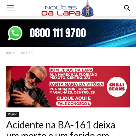
Notícias
da
Início
Região
Lapa
Região
Acidente na BA-161 deixa
um morto e um ferido em