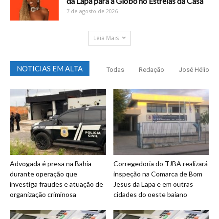
da Lapa para a Globo no Estrelas da Casa
7 de agosto de 2026
Leia Mais
NOTICIAS EM ALTA
Todas
Redação
José Hélio
Advogada é presa na Bahia
Corregedoria do TJBA realizará
durante operação que
inspeção na Comarca de Bom
investiga fraudes e atuação de
Jesus da Lapa e em outras
organização criminosa
cidades do oeste baiano