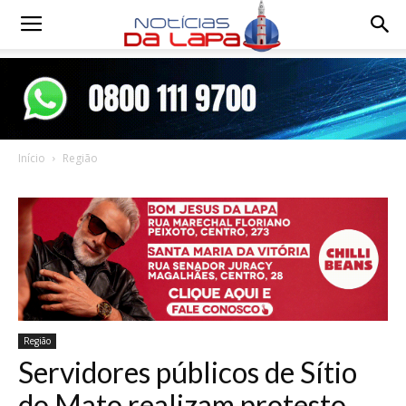
Notícias
da
Início
Região
Lapa
Região
Servidores públicos de Sítio
do Mato realizam protesto