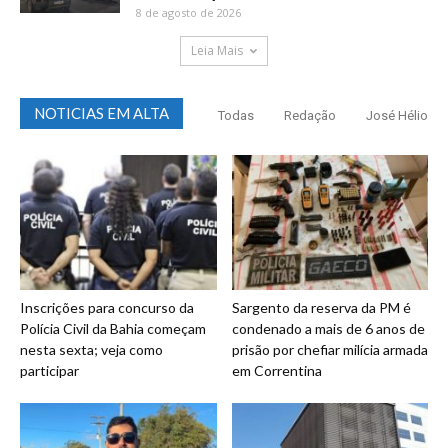
8 de agosto de 2026
Leia Mais
NOTICIAS EM ALTA
Todas
Redação
José Hélio
Inscrições para concurso da
Sargento da reserva da PM é
Polícia Civil da Bahia começam
condenado a mais de 6 anos de
nesta sexta; veja como
prisão por chefiar milícia armada
participar
em Correntina