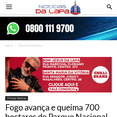
Notícias
da
Início
Últimas Notícias
Lapa
Últimas Notícias
Fogo avança e queima 700
hectares do Parque Nacional