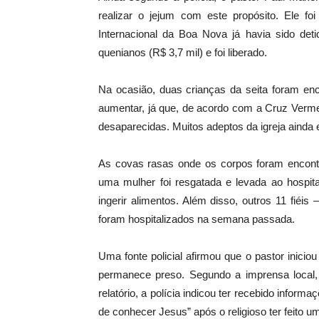
realizar o jejum com este propósito. Ele fo
Internacional da Boa Nova já havia sido det
quenianos (R$ 3,7 mil) e foi liberado.
Na ocasião, duas crianças da seita foram en
aumentar, já que, de acordo com a Cruz Ver
desaparecidas. Muitos adeptos da igreja ainda
As covas rasas onde os corpos foram encont
uma mulher foi resgatada e levada ao hospita
ingerir alimentos. Além disso, outros 11 fié
foram hospitalizados na semana passada.
Uma fonte policial afirmou que o pastor inici
permanece preso. Segundo a imprensa local
relatório, a polícia indicou ter recebido info
de conhecer Jesus” após o religioso ter feito u