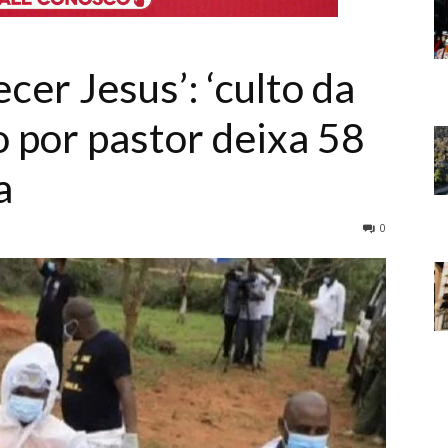
cer Jesus’: ‘culto da
o por pastor deixa 58
a
0