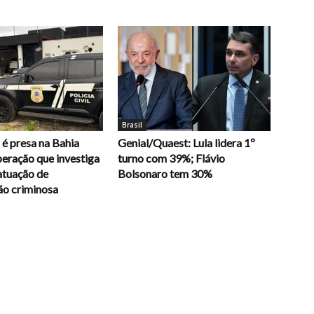
Brasil
é presa na Bahia
Genial/Quaest: Lula lidera 1º
eração que investiga
turno com 39%; Flávio
atuação de
Bolsonaro tem 30%
ão criminosa