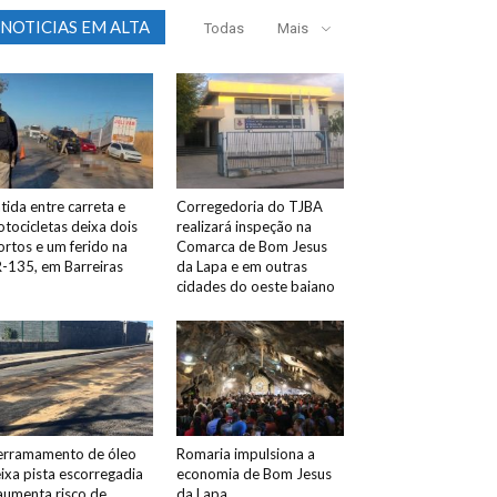
NOTICIAS EM ALTA
Todas
Mais
tida entre carreta e
Corregedoria do TJBA
tocicletas deixa dois
realizará inspeção na
rtos e um ferido na
Comarca de Bom Jesus
-135, em Barreiras
da Lapa e em outras
cidades do oeste baiano
rramamento de óleo
Romaria impulsiona a
ixa pista escorregadia
economia de Bom Jesus
aumenta risco de
da Lapa