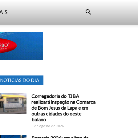
AIS
NOTICIAS DO DIA
Corregedoria do TJBA
realizará inspeção na Comarca
de Bom Jesus da Lapa e em
outras cidades do oeste
baiano
6 de agosto de 2026
Romaria 2026: em clima de