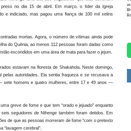
ac
i preso no dia 15 de abril. Em março, o líder da Igreja
BH
ido e indiciado, mas pagou uma fiança de 100 mil xelins
Bo
contradas mortas. Agora, o número de vítimas ainda pode
melha do Quênia, ao menos 112 pessoas foram dadas como
 estão escondidos em uma área de mata para fazer o jejum.
rados estavam na floresta de Shakahola. Neste domingo,
l pelas autoridades. Ela sentia fraqueza e se recusava a
is — sete homens e quatro mulheres, entre 17 e 49 anos —
ou uma greve de fome e que tem “orado e jejuado” enquanto
, seis seguidores de Nthenge também foram detidos. Em
rmações de que as pessoas morreram de fome “com o pretexto
ma “lavagem cerebral”.