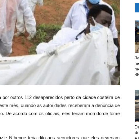
Ba
mo
mo
BR
 por outros 112 desaparecidos perto da cidade costeira de
 deste mês, quando as autoridades receberam a denúncia de
o. De acordo com os oficiais, eles teriam morrido de fome
De
de
zie Nthenge teria dito aos seguidores que eles deveriam
e 