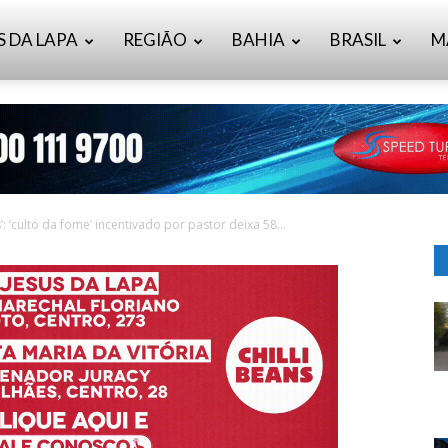
S DA LAPA
REGIÃO
BAHIA
BRASIL
M
: ‘culto da fome’ incentivado por pastor deixa 58...