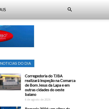
AIS
NOTICIAS DO DIA
Corregedoria do TJBA
realizará inspeção na Comarca
de Bom Jesus da Lapa e em
outras cidades do oeste
baiano
6 de agosto de 2026
Romaria 2026: em clima de