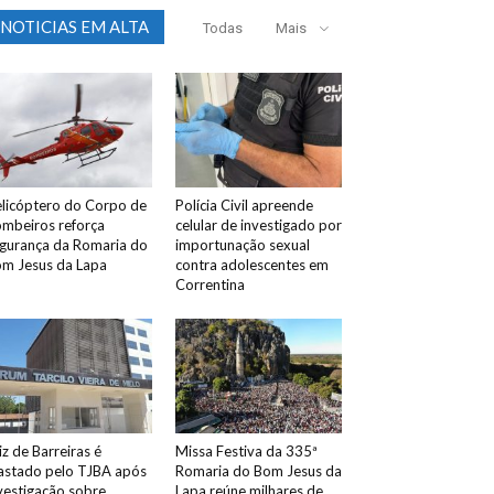
NOTICIAS EM ALTA
Todas
Mais
licóptero do Corpo de
Polícia Civil apreende
mbeiros reforça
celular de investigado por
gurança da Romaria do
importunação sexual
m Jesus da Lapa
contra adolescentes em
Correntina
iz de Barreiras é
Missa Festiva da 335ª
astado pelo TJBA após
Romaria do Bom Jesus da
vestigação sobre
Lapa reúne milhares de