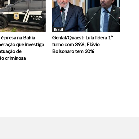
Brasil
é presa na Bahia
Genial/Quaest: Lula lidera 1º
eração que investiga
turno com 39%; Flávio
atuação de
Bolsonaro tem 30%
ão criminosa