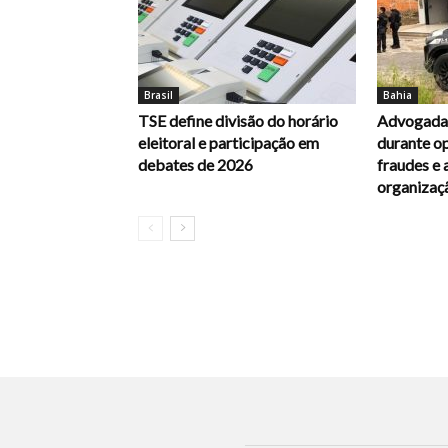
Brasil
Bahia
TSE define divisão do horário
Advogada 
eleitoral e participação em
durante op
debates de 2026
fraudes e 
organizaç