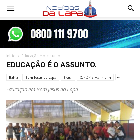
Notícias
da
Início
Educação é o assunto.
Lapa
EDUCAÇÃO É O ASSUNTO.
Bahia
Bom Jesus da Lapa
Brasil
Cartório Mallmann
Educação em Bom Jesus da Lapa