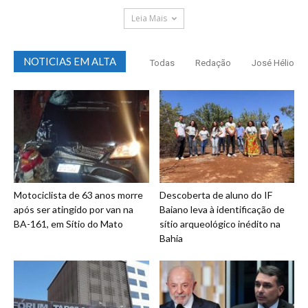
Leia Mais
NOTICIAS EM ALTA
Todas
Redação
José Hélio
Motociclista de 63 anos morre
Descoberta de aluno do IF
após ser atingido por van na
Baiano leva à identificação de
BA-161, em Sítio do Mato
sítio arqueológico inédito na
Bahia