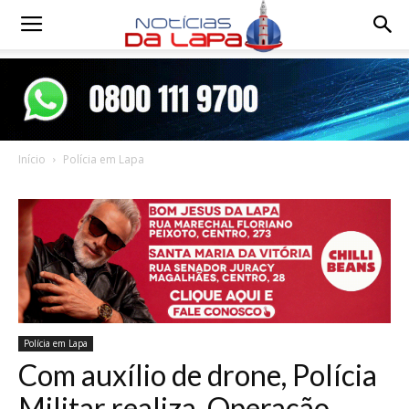
Notícias
da
Início
Polícia em Lapa
Lapa
Polícia em Lapa
Com auxílio de drone, Polícia
Militar realiza Operação