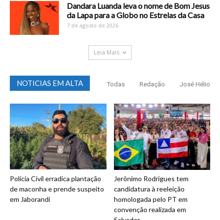
Dandara Luanda leva o nome de Bom Jesus
da Lapa para a Globo no Estrelas da Casa
7 de agosto de 2026
Leia Mais
NOTICIAS EM ALTA
Todas
Redação
José Hélio
Polícia Civil erradica plantação
Jerônimo Rodrigues tem
de maconha e prende suspeito
candidatura à reeleição
em Jaborandi
homologada pelo PT em
convenção realizada em
Salvador