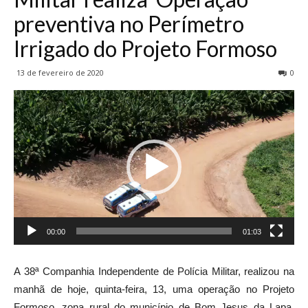
preventiva no Perímetro
Irrigado do Projeto Formoso
13 de fevereiro de 2020
0
Tocador
de
vídeo
00:00
01:03
A 38ª Companhia Independente de Polícia Militar, realizou na
manhã de hoje, quinta-feira, 13, uma operação no Projeto
Formoso, zona rural do município de Bom Jesus da Lapa,