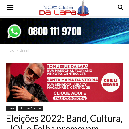
Notícias
da
Início
Brasil
Lapa
Brasil
Últimas Notícias
Eleições 2022: Band, Cultura,
UOL e Folha promovem