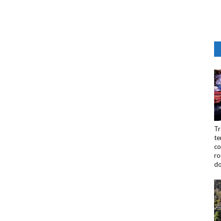
Tr
te
co
ro
do