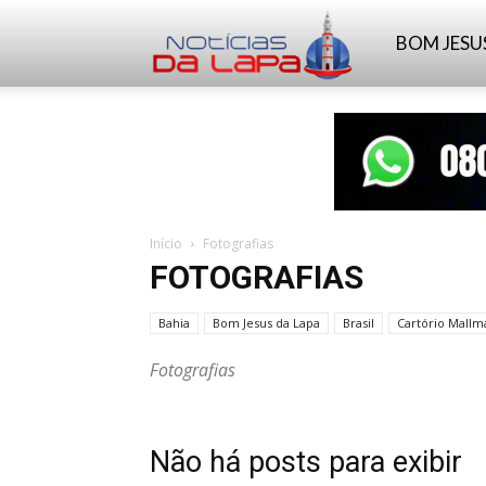
Notícias
BOM JESU
da
Lapa
Início
Fotografias
FOTOGRAFIAS
Bahia
Bom Jesus da Lapa
Brasil
Cartório Mall
Fotografias
Não há posts para exibir