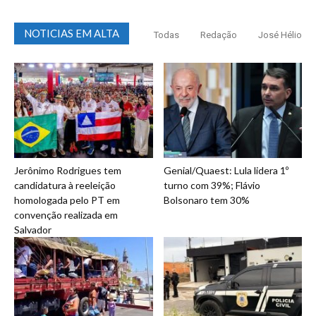
NOTICIAS EM ALTA
Todas
Redação
José Hélio
Jerônimo Rodrigues tem
Genial/Quaest: Lula lidera 1º
candidatura à reeleição
turno com 39%; Flávio
homologada pelo PT em
Bolsonaro tem 30%
convenção realizada em
Salvador